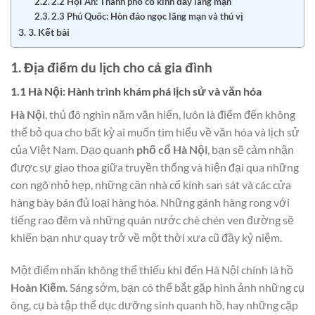
2.2 Hội An: Thành phố cổ kính đầy lãng mạn
2.3 Phú Quốc: Hòn đảo ngọc lãng mạn và thú vị
3. Kết bài
1. Địa điểm du lịch cho cả gia đình
1.1 Hà Nội: Hành trình khám phá lịch sử và văn hóa
Hà Nội
, thủ đô nghìn năm văn hiến, luôn là điểm đến không
thể bỏ qua cho bất kỳ ai muốn tìm hiểu về văn hóa và lịch sử
của Việt Nam. Dạo quanh
phố cổ Hà Nội
, bạn sẽ cảm nhận
được sự giao thoa giữa truyền thống và hiện đại qua những
con ngõ nhỏ hẹp, những căn nhà cổ kính san sát và các cửa
hàng bày bán đủ loại hàng hóa. Những gánh hàng rong với
tiếng rao đêm và những quán nước chè chén ven đường sẽ
khiến bạn như quay trở về một thời xưa cũ đầy kỷ niệm.
Một điểm nhấn không thể thiếu khi đến Hà Nội chính là hồ
Hoàn Kiếm
. Sáng sớm, bạn có thể bắt gặp hình ảnh những cụ
ông, cụ bà tập thể dục dưỡng sinh quanh hồ, hay những cặp