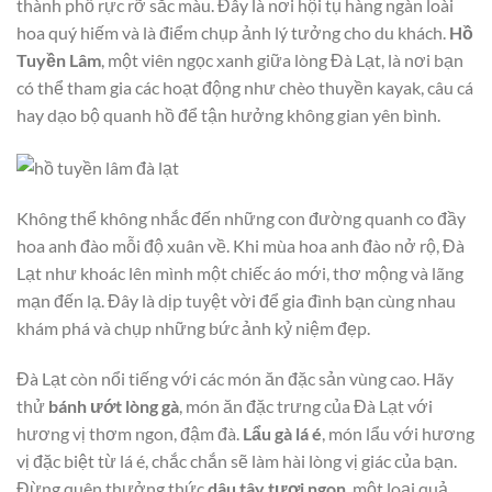
thành phố rực rỡ sắc màu. Đây là nơi hội tụ hàng ngàn loài
hoa quý hiếm và là điểm chụp ảnh lý tưởng cho du khách.
Hồ
Tuyền Lâm
, một viên ngọc xanh giữa lòng Đà Lạt, là nơi bạn
có thể tham gia các hoạt động như chèo thuyền kayak, câu cá
hay dạo bộ quanh hồ để tận hưởng không gian yên bình.
Không thể không nhắc đến những con đường quanh co đầy
hoa anh đào mỗi độ xuân về. Khi mùa hoa anh đào nở rộ, Đà
Lạt như khoác lên mình một chiếc áo mới, thơ mộng và lãng
mạn đến lạ. Đây là dịp tuyệt vời để gia đình bạn cùng nhau
khám phá và chụp những bức ảnh kỷ niệm đẹp.
Đà Lạt còn nổi tiếng với các món ăn đặc sản vùng cao. Hãy
thử
bánh ướt lòng gà
, món ăn đặc trưng của Đà Lạt với
hương vị thơm ngon, đậm đà.
Lẩu gà lá é
, món lẩu với hương
vị đặc biệt từ lá é, chắc chắn sẽ làm hài lòng vị giác của bạn.
Đừng quên thưởng thức
dâu tây tươi ngon
, một loại quả