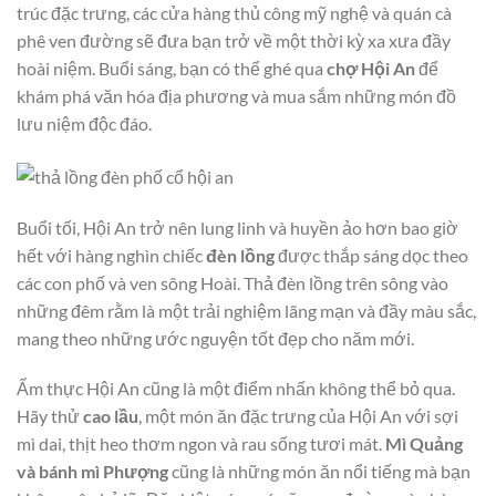
trúc đặc trưng, các cửa hàng thủ công mỹ nghệ và quán cà
phê ven đường sẽ đưa bạn trở về một thời kỳ xa xưa đầy
hoài niệm. Buổi sáng, bạn có thể ghé qua
chợ Hội An
để
khám phá văn hóa địa phương và mua sắm những món đồ
lưu niệm độc đáo.
Buổi tối, Hội An trở nên lung linh và huyền ảo hơn bao giờ
hết với hàng nghìn chiếc
đèn lồng
được thắp sáng dọc theo
các con phố và ven sông Hoài. Thả đèn lồng trên sông vào
những đêm rằm là một trải nghiệm lãng mạn và đầy màu sắc,
mang theo những ước nguyện tốt đẹp cho năm mới.
Ẩm thực Hội An cũng là một điểm nhấn không thể bỏ qua.
Hãy thử
cao lầu
, một món ăn đặc trưng của Hội An với sợi
mì dai, thịt heo thơm ngon và rau sống tươi mát.
Mì Quảng
và bánh mì Phượng
cũng là những món ăn nổi tiếng mà bạn