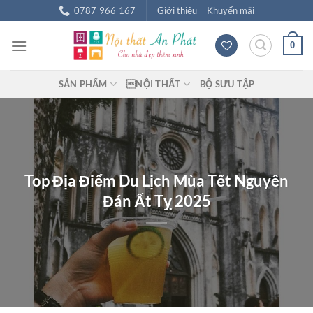
Chuyển
0787 966 167
Giới thiệu
Khuyến mãi
đến
nội
0
dung
SẢN PHẨM
NỘI THẤT
BỘ SƯU TẬP
Top Địa Điểm Du Lịch Mùa Tết Nguyên
Đán Ất Tỵ 2025