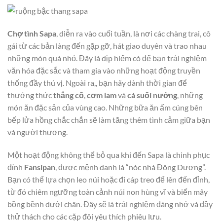
Chợ tình Sapa
, diễn ra vào cuối tuần, là nơi các chàng trai, cô
gái từ các bản làng đến gặp gỡ, hát giao duyên và trao nhau
những món quà nhỏ. Đây là dịp hiếm có để bạn trải nghiệm
văn hóa đặc sắc và tham gia vào những hoạt động truyền
thống đầy thú vị. Ngoài ra,, bạn hãy dành thời gian để
thưởng thức
thắng cố
,
cơm lam
và
cá suối nướng
, những
món ăn đặc sản của vùng cao. Những bữa ăn ấm cúng bên
bếp lửa hồng chắc chắn sẽ làm tăng thêm tình cảm giữa bạn
và người thương.
Một hoạt động không thể bỏ qua khi đến Sapa là chinh phục
đỉnh
Fansipan
, được mệnh danh là “nóc nhà Đông Dương”.
Bạn có thể lựa chọn leo núi hoặc đi cáp treo để lên đến đỉnh,
từ đó chiêm ngưỡng toàn cảnh núi non hùng vĩ và biển mây
bồng bềnh dưới chân. Đây sẽ là trải nghiệm đáng nhớ và đầy
thử thách cho các cặp đôi yêu thích phiêu lưu.