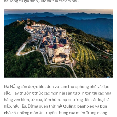
hài lòng cả gia đình, đặc biệt là các em nhỏ.
Đà Nẵng còn được biết đến với ẩm thực phong phú và đặc
sắc. Hãy thưởng thức các món hải sản tươi ngon tại các nhà
hàng ven biển, từ cua, tôm hùm, mực nướng đến các loại cá
hấp, nấu lẩu. Đừng quên thử
mỳ Quảng, bánh xèo
và
bún
chả cá
, những món ăn truyền thống của miền Trung mang