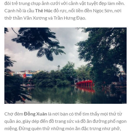
đôi trẻ trung chụp ảnh cưới với cảnh vật tuyệt đẹp làm nền.
Cạnh hồ là cầu
Thê Húc
đỏ rực, nối liền đền Ngọc Sơn, nơi
thờ thần Văn Xương và Trần Hưng Đạo.
Chợ đêm
Đồng Xuân
là nơi bạn có thể tìm thấy mọi thứ từ
quần áo, giày dép đến đồ trang sức và đồ ăn đường phố ngon
miệng. Đừng quên thử những món ăn đặc trưng như phở,