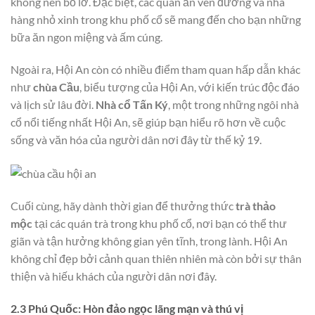
không nên bỏ lỡ. Đặc biệt, các quán ăn ven đường và nhà
hàng nhỏ xinh trong khu phố cổ sẽ mang đến cho bạn những
bữa ăn ngon miệng và ấm cúng.
Ngoài ra, Hội An còn có nhiều điểm tham quan hấp dẫn khác
như
chùa Cầu
, biểu tượng của Hội An, với kiến trúc độc đáo
và lịch sử lâu đời.
Nhà cổ Tấn Ký
, một trong những ngôi nhà
cổ nổi tiếng nhất Hội An, sẽ giúp bạn hiểu rõ hơn về cuộc
sống và văn hóa của người dân nơi đây từ thế kỷ 19.
Cuối cùng, hãy dành thời gian để thưởng thức
trà thảo
mộc
tại các quán trà trong khu phố cổ, nơi bạn có thể thư
giãn và tận hưởng không gian yên tĩnh, trong lành. Hội An
không chỉ đẹp bởi cảnh quan thiên nhiên mà còn bởi sự thân
thiện và hiếu khách của người dân nơi đây.
2.3 Phú Quốc: Hòn đảo ngọc lãng mạn và thú vị