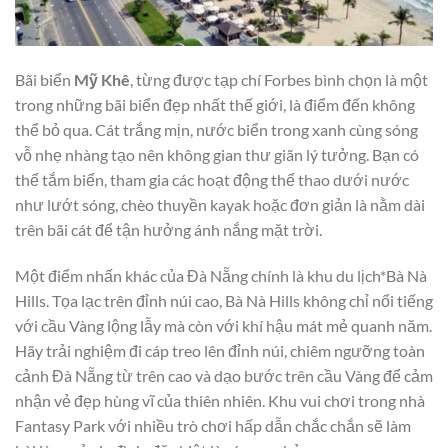
Bãi biển
Mỹ Khê
, từng được tạp chí Forbes bình chọn là một
trong những bãi biển đẹp nhất thế giới, là điểm đến không
thể bỏ qua. Cát trắng mịn, nước biển trong xanh cùng sóng
vỗ nhẹ nhàng tạo nên không gian thư giãn lý tưởng. Bạn có
thể tắm biển, tham gia các hoạt động thể thao dưới nước
như lướt sóng, chèo thuyền kayak hoặc đơn giản là nằm dài
trên bãi cát để tận hưởng ánh nắng mặt trời.
Một điểm nhấn khác của Đà Nẵng chính là khu du lịch*Bà Nà
Hills. Tọa lạc trên đỉnh núi cao, Bà Nà Hills không chỉ nổi tiếng
với cầu Vàng lộng lẫy mà còn với khí hậu mát mẻ quanh năm.
Hãy trải nghiệm đi cáp treo lên đỉnh núi, chiêm ngưỡng toàn
cảnh Đà Nẵng từ trên cao và dạo bước trên cầu Vàng để cảm
nhận vẻ đẹp hùng vĩ của thiên nhiên. Khu vui chơi trong nhà
Fantasy Park với nhiều trò chơi hấp dẫn chắc chắn sẽ làm