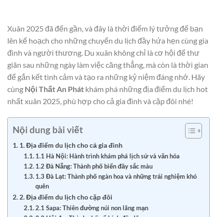
Xuân 2025 đã đến gần, và đây là thời điểm lý tưởng để bạn
lên kế hoạch cho những chuyến du lịch đầy hứa hẹn cùng gia
đình và người thương. Du xuân không chỉ là cơ hội để thư
giãn sau những ngày làm việc căng thẳng, mà còn là thời gian
để gắn kết tình cảm và tạo ra những kỷ niệm đáng nhớ. Hãy
cùng
Nội Thất An Phát
khám phá những địa điểm du lịch hot
nhất xuân 2025, phù hợp cho cả gia đình và cặp đôi nhé!
Nội dung bài viết
1. Địa điểm du lịch cho cả gia đình
1.1 Hà Nội: Hành trình khám phá lịch sử và văn hóa
1.2 Đà Nẵng: Thành phố biển đầy sắc màu
1.3 Đà Lạt: Thành phố ngàn hoa và những trải nghiệm khó
quên
2. Địa điểm du lịch cho cặp đôi
2.1 Sapa: Thiên đường núi non lãng mạn