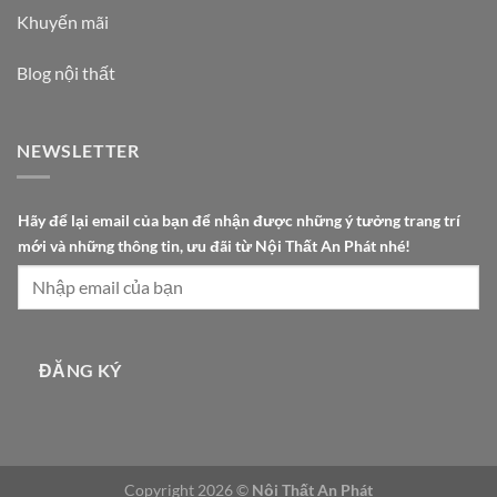
Khuyến mãi
Blog nội thất
NEWSLETTER
ý
Hãy để lại email của bạn để nhận được những ý tưởng trang trí
t
mới và những thông tin, ưu đãi từ Nội Thất An Phát nhé!
ư
ở
n
g
n
ĐĂNG KÝ
h
é
!
Copyright 2026 ©
Nội Thất An Phát