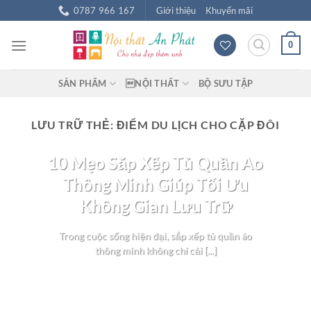
Chuyển
0787 966 167
Giới thiệu
Khuyến mãi
đến
nội
0
dung
SẢN PHẨM
NỘI THẤT
BỘ SƯU TẬP
LƯU TRỮ THẺ:
ĐIỂM DU LỊCH CHO CẶP ĐÔI
BLOG NỘI THẤT
10 Mẹo Sắp Xếp Tủ Quần Áo
Thông Minh Giúp Tối Ưu
Không Gian Lưu Trữ
Trong cuộc sống hiện đại, sắp xếp tủ quần áo
thông minh không chỉ cải [...]
TIẾP TỤC ĐỌC
→