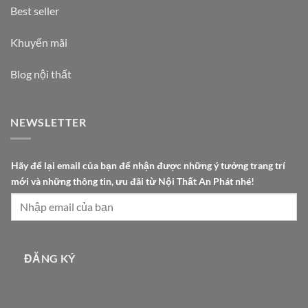
Best seller
Khuyến mãi
Blog nội thất
NEWSLETTER
m
Hãy để lại email của bạn để nhận được những ý tưởng trang trí
ớ
mới và những thông tin, ưu đãi từ Nội Thất An Phát nhé!
i
t
r
í
c
ĐĂNG KÝ
ủ
a