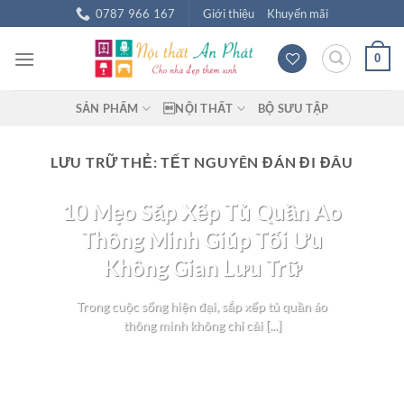
Chuyển
0787 966 167
Giới thiệu
Khuyến mãi
đến
nội
0
dung
SẢN PHẨM
NỘI THẤT
BỘ SƯU TẬP
LƯU TRỮ THẺ:
TẾT NGUYÊN ĐÁN ĐI ĐÂU
BLOG NỘI THẤT
10 Mẹo Sắp Xếp Tủ Quần Áo
Thông Minh Giúp Tối Ưu
Không Gian Lưu Trữ
Trong cuộc sống hiện đại, sắp xếp tủ quần áo
thông minh không chỉ cải [...]
TIẾP TỤC ĐỌC
→