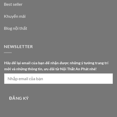
Best seller
Khuyến mãi
Blog nội thất
NEWSLETTER
c
Hãy để lại email của bạn để nhận được những ý tưởng trang trí
ủ
mới và những thông tin, ưu đãi từ Nội Thất An Phát nhé!
a
N
ộ
i
đ
ĐĂNG KÝ
ể