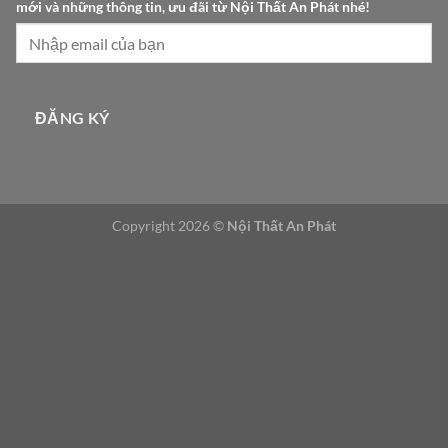
mới và những thông tin, ưu đãi từ Nội Thất An Phát nhé!
n
h
ữ
n
g
ĐĂNG KÝ
v
à
Copyright 2026 ©
Nội Thất An Phát