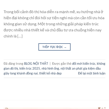
Trong bối cảnh đô thị hóa diễn ra mạnh mẽ, xu hướng nhà ở
hiện đại không chỉ đòi hỏi sự tiện nghi mà còn cần tối ưu hóa
không gian sử dụng. Một trong những giải pháp kiến trúc
được nhiều nhà thiết kế và chủ đầu tư ưa chuộng hiện nay
chính là […]
TIẾP TỤC ĐỌC
→
Đã đăng trong
BLOG NỘI THẤT
|
Được gắn thẻ
đổi mới kiến trúc
,
không
gian đô thị
,
kiến trúc 2025
,
nhà hình ống
,
nội thất an phát gia kiệm dầu
giây long khánh đồng nai
,
thiết kế nhà đẹp
Để lại một bình luận