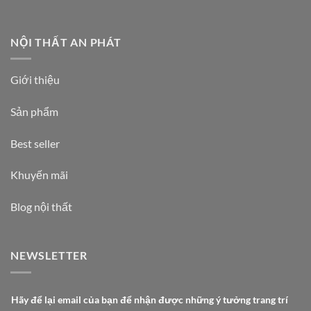
NỘI THẤT AN PHÁT
Giới thiệu
Sản phẩm
Best seller
Khuyến mãi
Blog nội thất
NEWSLETTER
đ
Hãy để lại email của bạn để nhận được những ý tưởng trang trí
ể