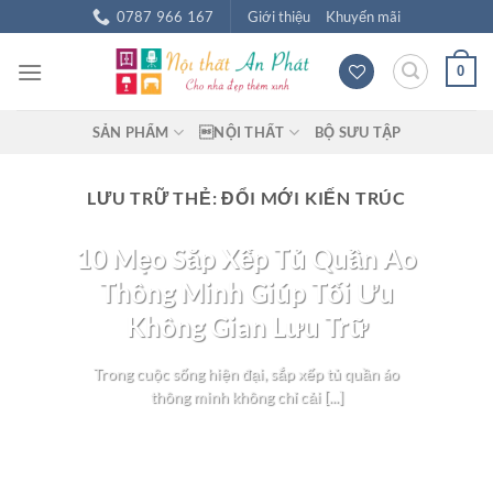
Chuyển
0787 966 167
Giới thiệu
Khuyến mãi
đến
nội
0
dung
SẢN PHẨM
NỘI THẤT
BỘ SƯU TẬP
LƯU TRỮ THẺ:
ĐỔI MỚI KIẾN TRÚC
BLOG NỘI THẤT
10 Mẹo Sắp Xếp Tủ Quần Áo
Thông Minh Giúp Tối Ưu
Không Gian Lưu Trữ
Trong cuộc sống hiện đại, sắp xếp tủ quần áo
thông minh không chỉ cải [...]
TIẾP TỤC ĐỌC
→