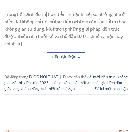
Trong bối cảnh đô thị hóa diễn ra mạnh mẽ, xu hướng nhà ở
hiện đại không chỉ đòi hỏi sự tiện nghi mà còn cần tối ưu hóa
không gian sử dụng. Một trong những giải pháp kiến trúc
được nhiều nhà thiết kế và chủ đầu tư ưa chuộng hiện nay
chính là […]
TIẾP TỤC ĐỌC
→
Đã đăng trong
BLOG NỘI THẤT
|
Được gắn thẻ
đổi mới kiến trúc
,
không
gian đô thị
,
kiến trúc 2025
,
nhà hình ống
,
nội thất an phát gia kiệm dầu
giây long khánh đồng nai
,
thiết kế nhà đẹp
Để lại một bình luận