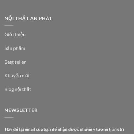
NỘI THẤT AN PHÁT
Giới thiệu
Sản phẩm
Best seller
Khuyến mãi
Blog nội thất
NEWSLETTER
t
Hãy để lại email của bạn để nhận được những ý tưởng trang trí
r