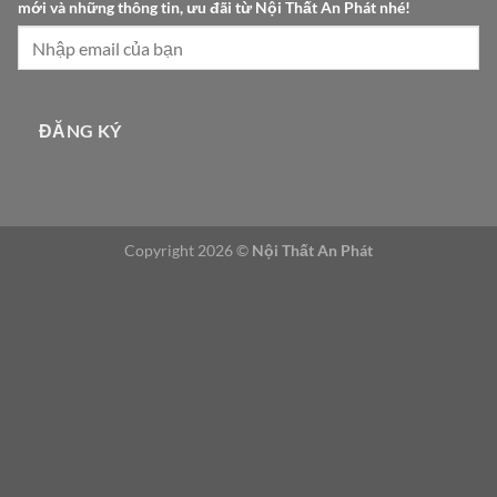
mới và những thông tin, ưu đãi từ Nội Thất An Phát nhé!
í
t
ừ
N
ộ
ĐĂNG KÝ
i
Copyright 2026 ©
Nội Thất An Phát