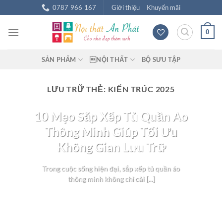
Chuyển
0787 966 167
Giới thiệu
Khuyến mãi
đến
nội
0
dung
SẢN PHẨM
NỘI THẤT
BỘ SƯU TẬP
LƯU TRỮ THẺ:
KIẾN TRÚC 2025
BLOG NỘI THẤT
10 Mẹo Sắp Xếp Tủ Quần Áo
Thông Minh Giúp Tối Ưu
Không Gian Lưu Trữ
Trong cuộc sống hiện đại, sắp xếp tủ quần áo
thông minh không chỉ cải [...]
TIẾP TỤC ĐỌC
→