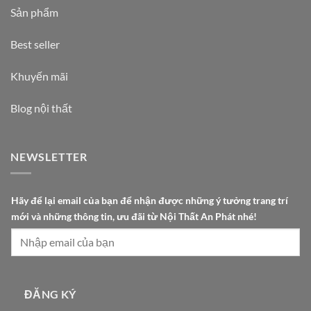
Sản phẩm
Best seller
Khuyến mãi
Blog nội thất
NEWSLETTER
c
Hãy để lại email của bạn để nhận được những ý tưởng trang trí
ủ
mới và những thông tin, ưu đãi từ Nội Thất An Phát nhé!
a
n
h
ữ
n
ĐĂNG KÝ
g