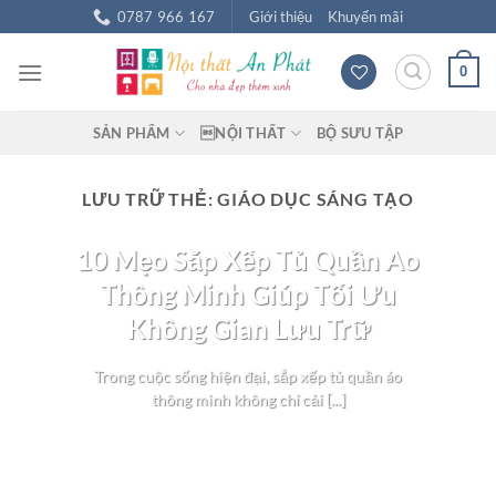
Chuyển
0787 966 167
Giới thiệu
Khuyến mãi
đến
nội
0
dung
SẢN PHẨM
NỘI THẤT
BỘ SƯU TẬP
LƯU TRỮ THẺ:
GIÁO DỤC SÁNG TẠO
BLOG NỘI THẤT
10 Mẹo Sắp Xếp Tủ Quần Áo
Thông Minh Giúp Tối Ưu
Không Gian Lưu Trữ
Trong cuộc sống hiện đại, sắp xếp tủ quần áo
thông minh không chỉ cải [...]
TIẾP TỤC ĐỌC
→