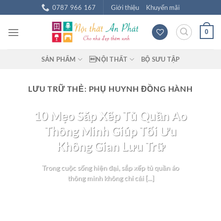
Chuyển
0787 966 167
Giới thiệu
Khuyến mãi
đến
nội
0
dung
SẢN PHẨM
NỘI THẤT
BỘ SƯU TẬP
LƯU TRỮ THẺ:
PHỤ HUYNH ĐỒNG HÀNH
BLOG NỘI THẤT
10 Mẹo Sắp Xếp Tủ Quần Áo
Thông Minh Giúp Tối Ưu
Không Gian Lưu Trữ
Trong cuộc sống hiện đại, sắp xếp tủ quần áo
thông minh không chỉ cải [...]
TIẾP TỤC ĐỌC
→