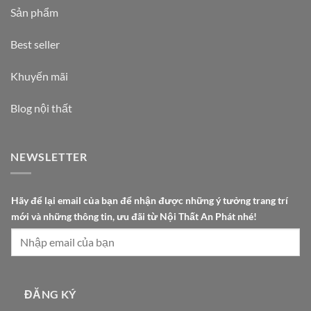
Sản phẩm
Best seller
Khuyến mãi
Blog nội thất
NEWSLETTER
t
Hãy để lại email của bạn để nhận được những ý tưởng trang trí
r
mới và những thông tin, ưu đãi từ Nội Thất An Phát nhé!
a
n
g
t
h
ĐĂNG KÝ
ô