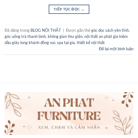
TIẾP TỤC ĐỌC
→
Đã đăng trong
BLOG NỘI THẤT
|
Được gắn thẻ
góc đọc sách yên tĩnh
,
góc uống trà thanh bình
,
không gian thư giãn
,
nội thất an phát gia kiệm
dầu giây long khánh đồng nai
,
spa tại gia
,
thiết kế nội thất
Để lại một bình luận