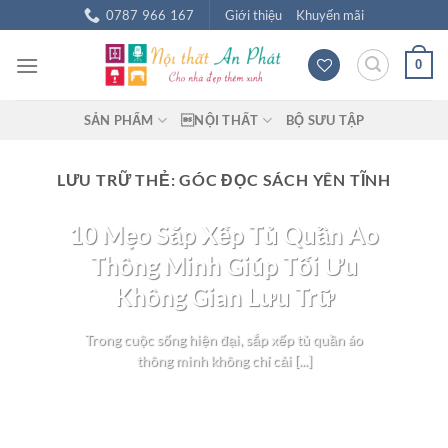
Chuyển
0787 966 167
Giới thiệu
Khuyến mãi
đến
nội
0
dung
SẢN PHẨM
NỘI THẤT
BỘ SƯU TẬP
LƯU TRỮ THẺ:
GÓC ĐỌC SÁCH YÊN TĨNH
BLOG NỘI THẤT
10 Mẹo Sắp Xếp Tủ Quần Áo
Thông Minh Giúp Tối Ưu
Không Gian Lưu Trữ
Trong cuộc sống hiện đại, sắp xếp tủ quần áo
thông minh không chỉ cải [...]
TIẾP TỤC ĐỌC
→