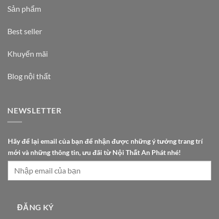
Sản phẩm
Best seller
Khuyến mãi
Blog nội thất
NEWSLETTER
t
Hãy để lại email của bạn để nhận được những ý tưởng trang trí
ư
mới và những thông tin, ưu đãi từ Nội Thất An Phát nhé!
ở
n
g
t
r
ĐĂNG KÝ
í