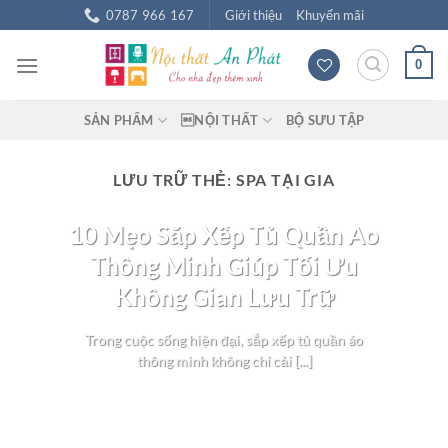
Chuyển
0787 966 167
Giới thiệu
Khuyến mãi
đến
nội
0
dung
SẢN PHẨM
NỘI THẤT
BỘ SƯU TẬP
LƯU TRỮ THẺ:
SPA TẠI GIA
BLOG NỘI THẤT
10 Mẹo Sắp Xếp Tủ Quần Áo
Thông Minh Giúp Tối Ưu
Không Gian Lưu Trữ
Trong cuộc sống hiện đại, sắp xếp tủ quần áo
thông minh không chỉ cải [...]
TIẾP TỤC ĐỌC
→