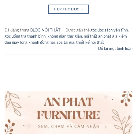
TIẾP TỤC ĐỌC
→
Đã đăng trong
BLOG NỘI THẤT
|
Được gắn thẻ
góc đọc sách yên tĩnh
,
góc uống trà thanh bình
,
không gian thư giãn
,
nội thất an phát gia kiệm
dầu giây long khánh đồng nai
,
spa tại gia
,
thiết kế nội thất
Để lại một bình luận