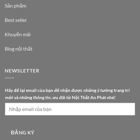
Sản phẩm
Best seller
Khuyến mãi
Blog nội thất
NEWSLETTER
t
Hãy để lại email của bạn để nhận được những ý tưởng trang trí
r
mới và những thông tin, ưu đãi từ Nội Thất An Phát nhé!
í
l
ạ
i
đ
ĐĂNG KÝ
ã