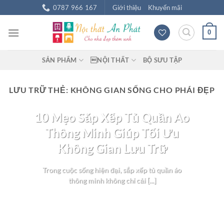
Chuyển
0787 966 167
Giới thiệu
Khuyến mãi
đến
nội
0
dung
SẢN PHẨM
NỘI THẤT
BỘ SƯU TẬP
LƯU TRỮ THẺ:
KHÔNG GIAN SỐNG CHO PHÁI ĐẸP
BLOG NỘI THẤT
10 Mẹo Sắp Xếp Tủ Quần Áo
Thông Minh Giúp Tối Ưu
Không Gian Lưu Trữ
Trong cuộc sống hiện đại, sắp xếp tủ quần áo
thông minh không chỉ cải [...]
TIẾP TỤC ĐỌC
→