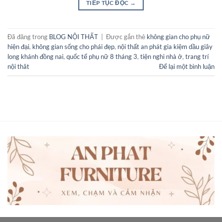
TIẾP TỤC ĐỌC
→
Đã đăng trong
BLOG NỘI THẤT
|
Được gắn thẻ
không gian cho phụ nữ
hiện đại
,
không gian sống cho phái đẹp
,
nội thất an phát gia kiệm dầu giây
long khánh đồng nai
,
quốc tế phụ nữ 8 tháng 3
,
tiện nghi nhà ở
,
trang trí
nội thât
Để lại một bình luận