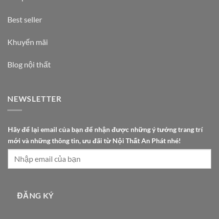
Best seller
Khuyến mãi
Blog nội thất
NEWSLETTER
P
Hãy để lại email của bạn để nhận được những ý tưởng trang trí
h
mới và những thông tin, ưu đãi từ Nội Thất An Phát nhé!
á
t
n
h
ậ
ĐĂNG KÝ
n
ư