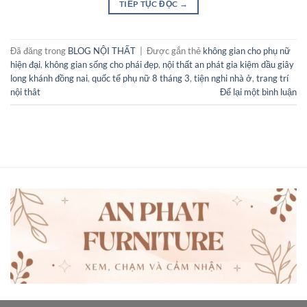
TIẾP TỤC ĐỌC
→
Đã đăng trong
BLOG NỘI THẤT
|
Được gắn thẻ
không gian cho phụ nữ
hiện đại
,
không gian sống cho phái đẹp
,
nội thất an phát gia kiệm dầu giây
long khánh đồng nai
,
quốc tế phụ nữ 8 tháng 3
,
tiện nghi nhà ở
,
trang trí
nội thât
Để lại một bình luận