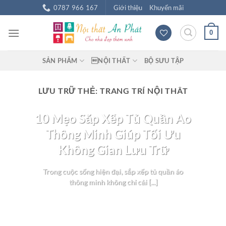
Chuyển
0787 966 167
Giới thiệu
Khuyến mãi
đến
nội
0
dung
SẢN PHẨM
NỘI THẤT
BỘ SƯU TẬP
LƯU TRỮ THẺ:
TRANG TRÍ NỘI THÂT
BLOG NỘI THẤT
10 Mẹo Sắp Xếp Tủ Quần Áo
Thông Minh Giúp Tối Ưu
Không Gian Lưu Trữ
Trong cuộc sống hiện đại, sắp xếp tủ quần áo
thông minh không chỉ cải [...]
TIẾP TỤC ĐỌC
→