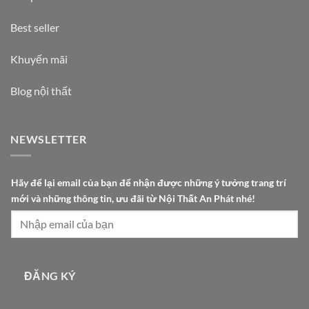
Best seller
Khuyến mãi
Blog nội thất
NEWSLETTER
c
Hãy để lại email của bạn để nhận được những ý tưởng trang trí
ủ
mới và những thông tin, ưu đãi từ Nội Thất An Phát nhé!
a
t
r
a
n
ĐĂNG KÝ
g
n